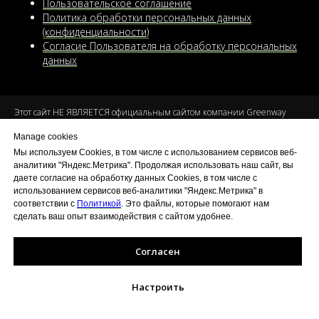
Пользовательское соглашение
Политика обработки персональных данных
(конфиденциальности)
Согласие Пользователя на обработку персональных
данных
Этот сайт НЕ ЯВЛЯЕТСЯ официальным сайтом компании Greenway
Global
Manage cookies
Результаты являются индивидуальными и зависят от личных усилий.
Мы используем Cookies, в том числе с использованием сервисов веб-
Доход не гарантирован
.
аналитики "Яндекс.Метрика". Продолжая использовать наш сайт, вы
даете согласие на обработку данных Cookies, в том числе с
© 2020-2026 Информационный сайт
независимого партнера Greenway
использованием сервисов веб-аналитики "Яндекс.Метрика" в
Global Беднякова Александра
. ID: 10037985
соответствии с
Политикой
. Это файлы, которые помогают нам
Вся информация основана на личном опыте и носит информационный
сделать ваш опыт взаимодействия с сайтом удобнее.
характер, не являясь публичной офертой.
ИП Бедняков А.Г. ИНН 132600972042, ОГРНИП
323130000011196
, г.
Согласен
Саранск
*Деятельность компании Meta Platforms Inc., а также ее продуктов
Настроить
Facebook, WhatsApp и Instagram признана экстремистской и запрещена
на территории Российской Федерации