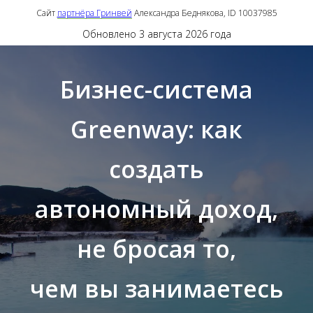
Сайт
партнёра Гринвей
Александра Беднякова, ID 10037985
Обновлено 3 августа 2026 года
Бизнес-система
Greenway: как
создать
автономный доход,
не бросая то,
чем вы занимаетесь