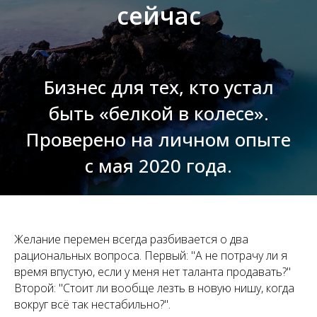
сейчас
Бизнес для тех, кто устал
быть «белкой в колесе».
Проверено на личном опыте
с мая 2020 года.
Желание перемен всегда разбивается о два
рациональных вопроса. Первый: "А не потрачу ли я
время впустую, если у меня нет таланта продавать?"
Второй: "Стоит ли вообще лезть в новую нишу, когда
вокруг всё так нестабильно?".